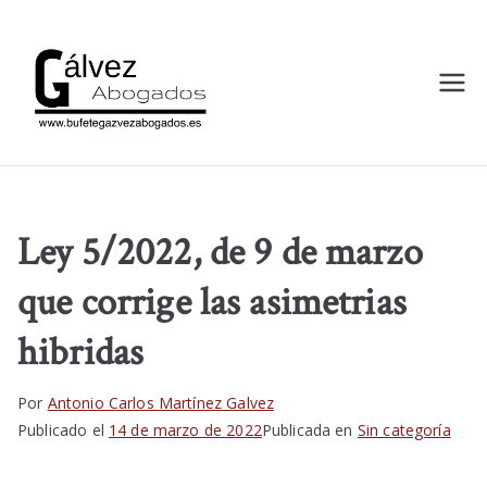
bufetegalv
Despacho de Abogados en
Almería
ezabogado
s.es
Ley 5/2022, de 9 de marzo
que corrige las asimetrias
hibridas
Por
Antonio Carlos Martínez Galvez
Publicado el
14 de marzo de 2022
Publicada en
Sin categoría