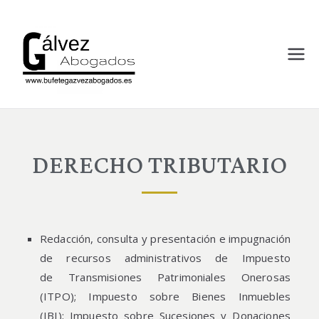
bufetegalv
Despacho de Abogados en
Almería
ezabogado
s.es
DERECHO TRIBUTARIO
Redacción, consulta y presentación e impugnación
de recursos administrativos de Impuesto
de Transmisiones Patrimoniales Onerosas
(ITPO); Impuesto sobre Bienes Inmuebles
(IBI); Impuesto sobre Sucesiones y Donaciones